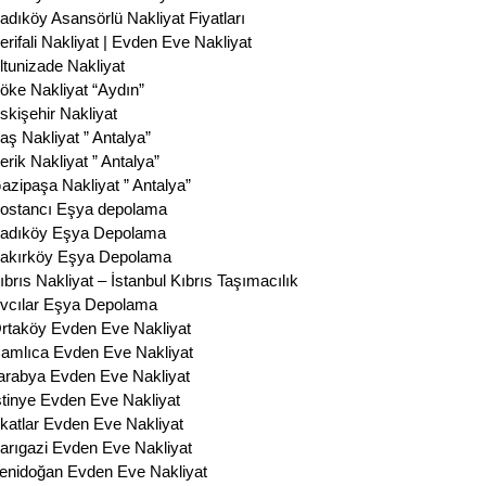
adıköy Asansörlü Nakliyat Fiyatları
erifali Nakliyat | Evden Eve Nakliyat
ltunizade Nakliyat
öke Nakliyat “Aydın”
skişehir Nakliyat
aş Nakliyat ” Antalya”
erik Nakliyat ” Antalya”
azipaşa Nakliyat ” Antalya”
ostancı Eşya depolama
adıköy Eşya Depolama
akırköy Eşya Depolama
ıbrıs Nakliyat – İstanbul Kıbrıs Taşımacılık
vcılar Eşya Depolama
rtaköy Evden Eve Nakliyat
amlıca Evden Eve Nakliyat
arabya Evden Eve Nakliyat
stinye Evden Eve Nakliyat
katlar Evden Eve Nakliyat
arıgazi Evden Eve Nakliyat
enidoğan Evden Eve Nakliyat