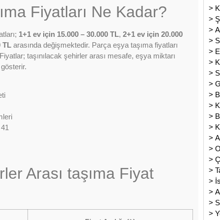
şıma Fiyatları Ne Kadar?
>
K
>
Ş
>
A
atları;
1+1 ev için 15.000 – 30.000 TL
,
2+1 ev için 20.000
>
S
0 TL
arasında değişmektedir. Parça eşya taşıma fiyatları
>
E
Fiyatlar; taşınılacak şehirler arası mesafe, eşya miktarı
>
K
gösterir.
>
S
>
G
>
B
ti
>
K
>
B
leri
>
K
 41
>
A
>
O
>
Ç
ler Arası taşıma Fiyat
>
T
>
İ
>
A
>
S
>
Y