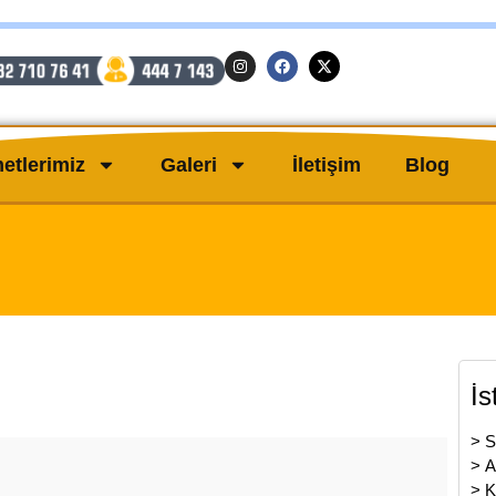
etlerimiz
Galeri
İletişim
Blog
İs
>
S
>
A
>
K